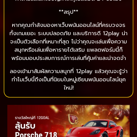
**สรุป**
หากคุณกำลังมองหาเว็บพนันออนไลน์ที่ครบวงจร
ทั้งเกมเยอะ ระบบปลอดภัย และบริการดี 12play น่า
จะเป็นตัวเลือกที่เหมาะที่สุด ไม่ว่าคุณจะเล่นเพื่อความ
สนุกหรือเล่นเพื่อหารายได้เสริม แพลตฟอร์มนี้ก็
พร้อมมอบประสบการณ์การเล่นที่คุ้มค่าและน่าจดจำ
ลองเข้ามาสัมผัสความสนุกที่ 12play แล้วคุณจะรู้ว่า
ทำไมเว็บนี้ถึงเป็นที่นิยมในหมู่เซียนพนันออนไลน์ยุค
ใหม่!