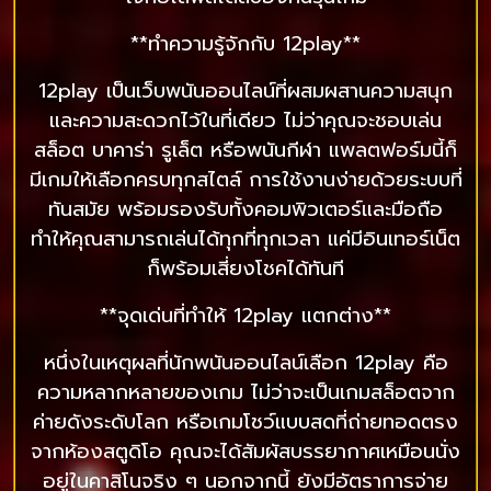
**ทำความรู้จักกับ 12play**
12play เป็นเว็บพนันออนไลน์ที่ผสมผสานความสนุก
และความสะดวกไว้ในที่เดียว ไม่ว่าคุณจะชอบเล่น
สล็อต บาคาร่า รูเล็ต หรือพนันกีฬา แพลตฟอร์มนี้ก็
มีเกมให้เลือกครบทุกสไตล์ การใช้งานง่ายด้วยระบบที่
ทันสมัย พร้อมรองรับทั้งคอมพิวเตอร์และมือถือ
ทำให้คุณสามารถเล่นได้ทุกที่ทุกเวลา แค่มีอินเทอร์เน็ต
ก็พร้อมเสี่ยงโชคได้ทันที
**จุดเด่นที่ทำให้ 12play แตกต่าง**
หนึ่งในเหตุผลที่นักพนันออนไลน์เลือก 12play คือ
ความหลากหลายของเกม ไม่ว่าจะเป็นเกมสล็อตจาก
ค่ายดังระดับโลก หรือเกมโชว์แบบสดที่ถ่ายทอดตรง
จากห้องสตูดิโอ คุณจะได้สัมผัสบรรยากาศเหมือนนั่ง
อยู่ในคาสิโนจริง ๆ นอกจากนี้ ยังมีอัตราการจ่าย