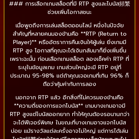
### การเลือกเกมสล็อตที่มี RTP สูงและโบนัส頻繁
ช่วยเพิ่มโอกาสชนะ
เมื่อพูดถึงการเล่นสล็อตออนไลน์ หนึ่งในปัจจัย
สำคัญที่หลายคนมองข้ามคือ **RTP (Return to
Player)** หรืออัตราการคืนเงินให้ผู้เล่น ยิ่งเกมมี
RTP สูง โอกาสที่คุณจะได้เงินกลับมาก็ยิ่งเพิ่มขึ้น
เพราะฉะนั้น ก่อนเลือกเกมสล็อต ลองเช็คค่า RTP ที่
ระบุในข้อมูลเกม เกมส่วนใหญ่จะมี RTP อยู่ที่
ประมาณ 95-98% แต่ถ้าคุณเจอเกมที่เกิน 96% ก็
ถือว่าคุ้มค่ากับการลอง
นอกจาก RTP แล้ว อีกสิ่งที่ไม่ควรมองข้ามคือ
**ความถี่ของการแจกโบนัส** เกมบางเกมอาจมี
RTP สูงแต่โบนัสออกยาก ทำให้คุณต้องรอนานกว่า
จะได้ฟีเจอร์พิเศษ ในขณะที่บางเกมอาจแจกโบนัส
บ่อย แม้รางวัลแต่ละครั้งอาจไม่ใหญ่ แต่การได้เล่น