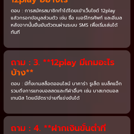
ตอบ : การสมัครสมาชิกทำได้โดยเข้าเว็บไซต์ 12play
แล้วกรอกข้อมูลส่วนตัว เช่น ชื่อ เบอร์โทรศัพท์ และอีเมล
หลังจากนั้นยืนยันตัวตนผ่านระบบ SMS เพื่อเริ่มเล่นได้
ทันที
ถาม : 3. **12play มีเกมอะไร
บ้าง**
ตอบ : มีทั้งเกมสล็อตออนไลน์ บาคาร่า รูเล็ต แบล็คแจ็ก
รวมถึงการแทงบอลสดและกีฬาอื่นๆ เช่น บาสเกตบอล
เทนนิส โดยมีอัตราจ่ายที่แข่งขันได้
ถาม : 4. **ฝากเงินขั้นต่ำที่