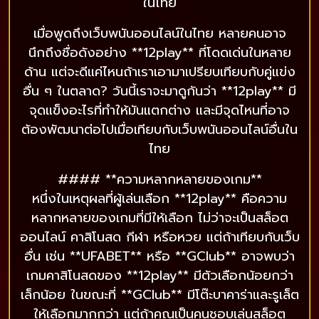
ในไทย
เมื่อพูดถึงเว็บพนันออนไลน์ในไทย หลายคนอาจ
นึกถึงชื่อดังอย่าง **12play** ที่โดดเด่นในหลาย
ด้าน แต่จะดีแค่ไหนถ้าเราเอามาเปรียบเทียบกับคู่แข่ง
อื่น ๆ ในตลาด? วันนี้เราจะมาดูกันว่า **12play** มี
จุดแข็งอะไรที่ทำให้มันแตกต่าง และมีจุดไหนที่อาจ
ต้องพัฒนาต่อไปเมื่อเทียบกับเว็บพนันออนไลน์อื่นใน
ไทย
#### **ความหลากหลายของเกม**
หนึ่งในเหตุผลที่ผู้เล่นเลือก **12play** คือความ
หลากหลายของเกมที่มีให้เลือก ไม่ว่าจะเป็นสล็อต
ออนไลน์ คาสิโนสด กีฬา หรือหวย แต่ถ้าเทียบกับเว็บ
อื่น เช่น **UFABET** หรือ **GClub** อาจพบว่า
เกมคาสิโนสดของ **12play** มีตัวเลือกน้อยกว่า
เล็กน้อย ในขณะที่ **GClub** มีโต๊ะบาคาร่าและรูเล็ต
ให้เลือกมากกว่า แต่ถ้าคุณเป็นคนชอบเล่นสล็อต