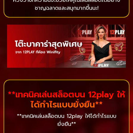
หวังว่าบทความนี้จะช่วยให้คุณเล่นสล็อตได้อย่าง
ชาญฉลาดและสนุกมากขึ้นนะ!
**เทคนิคเล่นสล็อตบน 12play ให้
ได้กำไรแบบยั่งยืน**
**เทคนิคเล่นสล็อตบน 12play ให้ได้กำไรแบบ
ยั่งยืน**