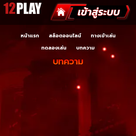
หน้าแรก
สล็อตออนไลน์
ทางเข้าเล่น
ทดลองเล่น
บทความ
บทความ