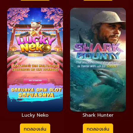
Lucky Neko
Shark Hunter
ทดลองเล่น
ทดลองเล่น