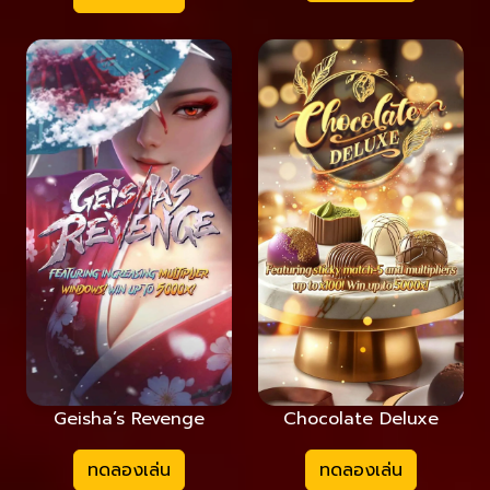
Geisha’s Revenge
Chocolate Deluxe
ทดลองเล่น
ทดลองเล่น