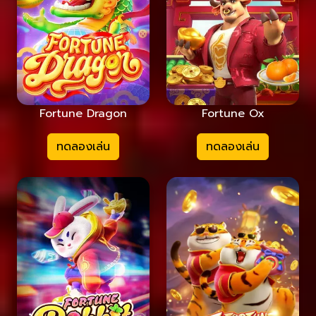
Fortune Dragon
Fortune Ox
ทดลองเล่น
ทดลองเล่น