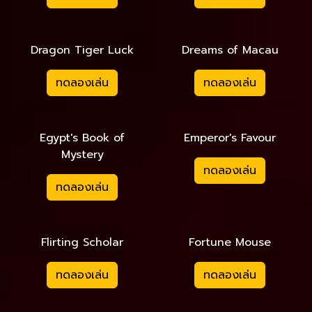
Rise of Apollo
Rooster Rumble
ทดลองเล่น
ทดลองเล่น