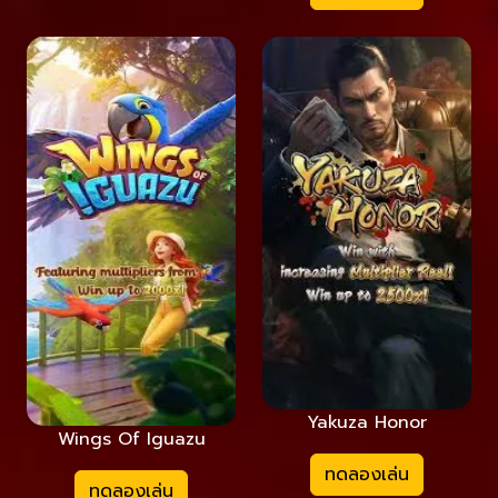
Yakuza Honor
Wings Of Iguazu
ทดลองเล่น
ทดลองเล่น