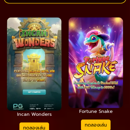
Fortune Snake
Incan Wonders
ทดลองเล่น
ทดลองเล่น