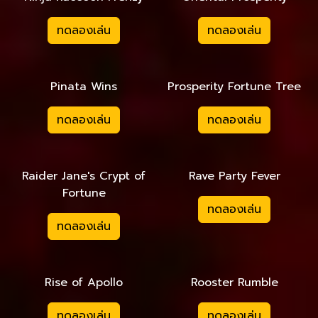
Lucky Piggy
Mafia Mayhem
ทดลองเล่น
ทดลองเล่น
Mermaid Riches