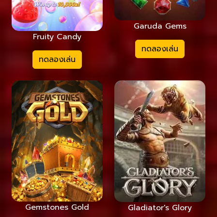
Garuda Gems
Fruity Candy
ทดลองเล่น
ทดลองเล่น
Gemstones Gold
Gladiator's Glory