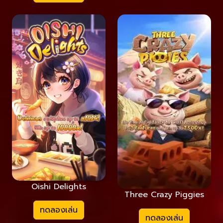
Oishi Delights
Three Crazy Piggies
ทดลองเล่น
ทดลองเล่น