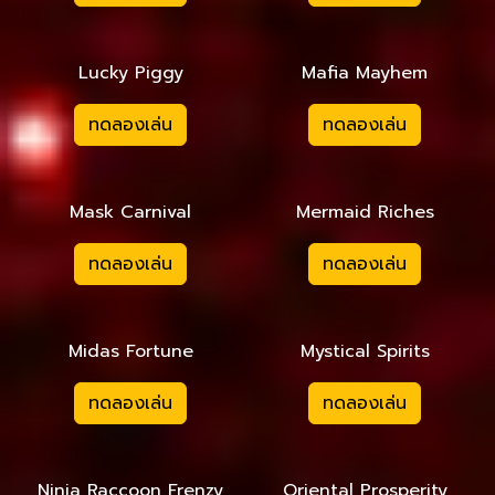
Legend of Perseus
Lucky Clover Lady
ทดลองเล่น
ทดลองเล่น