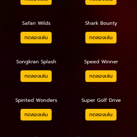
ทดลองเล่น
Mask Carnival
ทดลองเล่น
Mystical Spirits
Midas Fortune