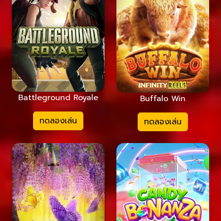
Battleground Royale
Buffalo Win
ทดลองเล่น
ทดลองเล่น